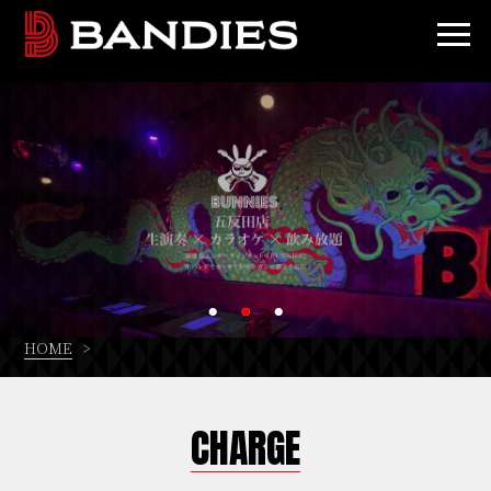
HOME
>
/*
*/
CHARGE