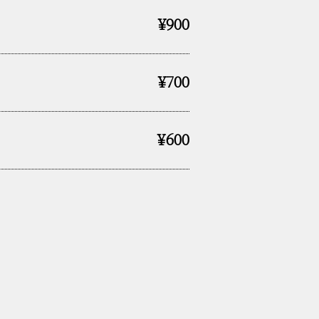
¥900
¥700
¥600